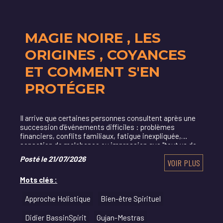
MAGIE NOIRE , LES
ORIGINES , COYANCES
ET COMMENT S'EN
PROTÉGER
Il arrive que certaines personnes consultent après une
succession d'événements difficiles : problèmes
financiers, conflits familiaux, fatigue inexpliquée,
sensation de malchance ou impression que "tout va de
travers". Elles s'interrogent alors sur une pos
Posté le 21/07/2026
VOIR PLUS
Mots clés :
Approche Holistique
Bien-être Spirituel
Didier BassinSpirit
Gujan-Mestras