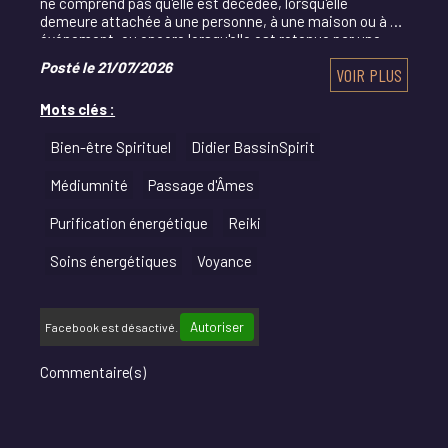
ne comprend pas qu'elle est décédée, lorsqu'elle
demeure attachée à une personne, à une maison ou à un
événement, ou encore lorsqu'elle est retenue par une
émotion particulièrement intense.
Posté le 21/07/2026
VOIR PLUS
Mots clés :
Bien-être Spirituel
Didier BassinSpirit
Médiumnité
Passage d'Âmes
Purification énergétique
Reiki
Soins énergétiques
Voyance
Autoriser
Facebook est désactivé.
Commentaire(s)