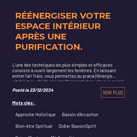
RÉÉNERGISER VOTRE
ESPACE INTÉRIEUR
APRÈS UNE
PURIFICATION.
L’une des techniques les plus simples et efficaces
consiste à ouvrir largement les fenêtres. En laissant
entrer l’air frais, vous permettez au prana (l’énergie
vitale) et au chi de circuler librement dans chaque recoin
de votre domicile. Cette action symb
Posté le 23/12/2024
VOIR PLUS
Mots clés :
Approche Holistique
Bassin d'Arcachon
Bien-être Spirituel
Didier BassinSpirit