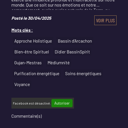
monde. Que ce soit sur nos émotions et notre
comportement, sur les cycles naturels de la Terre, ou
sur les pratiques magiques ancestrales, son im
Posté le 30/04/2025
VOIR PLUS
Mots clés :
Approche Holistique
Bassin d'Arcachon
Bien-être Spirituel
Didier BassinSpirit
Gujan-Mestras
Médiumnité
Purification énergétique
Soins énergétiques
Voyance
Autoriser
Facebook est désactivé.
Commentaire(s)