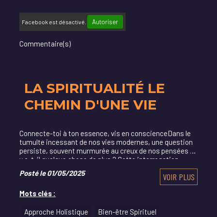
Autoriser
Facebook est désactivé.
Commentaire(s)
LA SPIRITUALITÉ LE
CHEMIN D'UNE VIE
Connecte-toi à ton essence, vis en conscienceDans le
tumulte incessant de nos vies modernes, une question
persiste, souvent murmurée au creux de nos pensées :
y a-t-il quelque chose de plus ? Cette interrogation,
vieille comme le...
Posté le 01/05/2025
VOIR PLUS
Mots clés :
Approche Holistique
Bien-être Spirituel