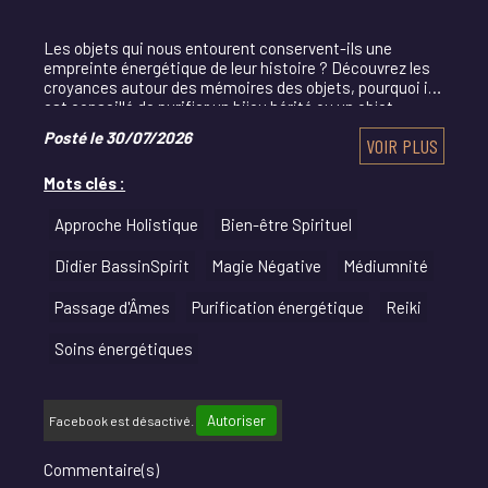
Les objets qui nous entourent conservent-ils une
empreinte énergétique de leur histoire ? Découvrez les
croyances autour des mémoires des objets, pourquoi il
est conseillé de purifier un bijou hérité ou un objet
ancien et les méthodes les plus utilisées p
Posté le 30/07/2026
VOIR PLUS
Mots clés :
Approche Holistique
Bien-être Spirituel
Didier BassinSpirit
Magie Négative
Médiumnité
Passage d'Âmes
Purification énergétique
Reiki
Soins énergétiques
Autoriser
Facebook est désactivé.
Commentaire(s)