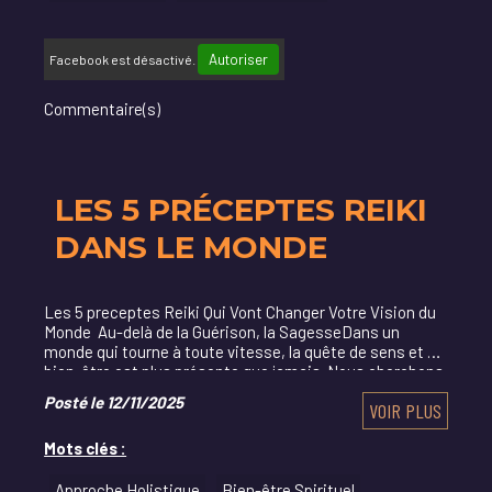
Autoriser
Facebook est désactivé.
Commentaire(s)
LES 5 PRÉCEPTES REIKI
DANS LE MONDE
Les 5 preceptes Reiki Qui Vont Changer Votre Vision du
Monde Au-delà de la Guérison, la SagesseDans un
monde qui tourne à toute vitesse, la quête de sens et de
bien-être est plus présente que jamais. Nous cherchons
des outils pour apaiser notre...
Posté le 12/11/2025
VOIR PLUS
Mots clés :
Approche Holistique
Bien-être Spirituel