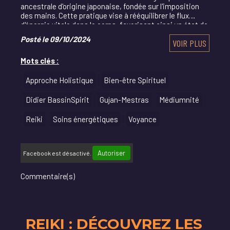
ancestrale d'origine japonaise, fondée sur l'imposition
des mains. Cette pratique vise à rééquilibrer le flux
d'énergie vitale dans le corps, favorisant ainsi un état de
bien-être profond.
Posté le 09/10/2024
VOIR PLUS
Mots clés :
Approche Holistique
Bien-être Spirituel
Didier BassinSpirit
Gujan-Mestras
Médiumnité
Reiki
Soins énergétiques
Voyance
Autoriser
Facebook est désactivé.
Commentaire(s)
REIKI : DÉCOUVREZ LES