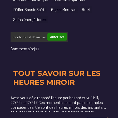
Didier BassinSpirit
Gujan-Mestras
Reiki
Soins énergétiques
Autoriser
Facebook est désactivé.
Commentaire(s)
TOUT SAVOIR SUR LES
HEURES MIROIR
Avez-vous déjà regardé l’heure par hasard et vu 11:11,
22:22 ou 12:21 ? Ces moments ne sont pas de simples
coïncidences. Ce sont des heures miroir, des instants
de synchronicité où l’univers, vos guides ou votre
inconscient cherchent à vous parler.